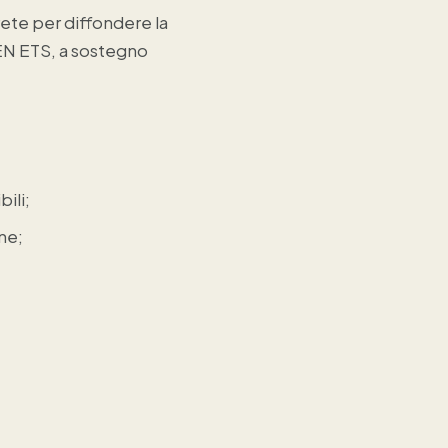
rete per diffondere la
MEN ETS, a sostegno
ili;
ne;