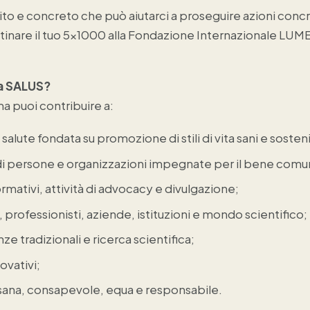
ito e concreto che può aiutarci a proseguire azioni conc
tinare il tuo 5x1000 alla Fondazione Internazionale LU
 a SALUS?
a puoi contribuire a:
alute fondata su promozione di stili di vita sani e sostenib
di persone e organizzazioni impegnate per il bene comu
rmativi, attività di advocacy e divulgazione;
ni, professionisti, aziende, istituzioni e mondo scientifico;
e tradizionali e ricerca scientifica;
ovativi;
ù sana, consapevole, equa e responsabile.