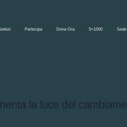
Settori
Partecipa
Dona Ora
5×1000
Sede 
imenta la luce del cambiame