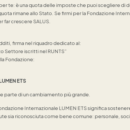
per te: è una quota delle imposte che puoi scegliere di d
 quota rimane allo Stato. Se firmi per la Fondazione Int
r far crescere SALUS.
dditi, firma nel riquadro dedicato al:
o Settore iscritti nel RUNTS”
ella Fondazione:
 LUMEN ETS
re parte di un cambiamento più grande.
 Fondazione Internazionale LUMEN ETS significa sostener
 salute sia riconosciuta come bene comune: personale, soci